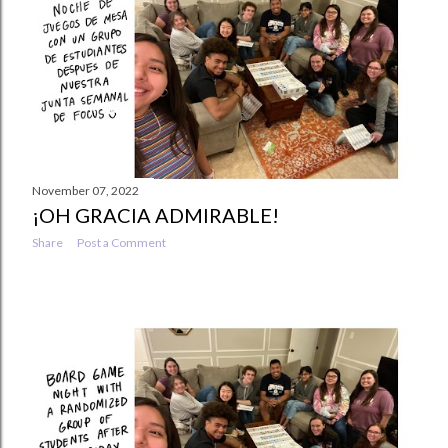
s
November 07, 2022
¡OH GRACIA ADMIRABLE!
Share
Post a Comment