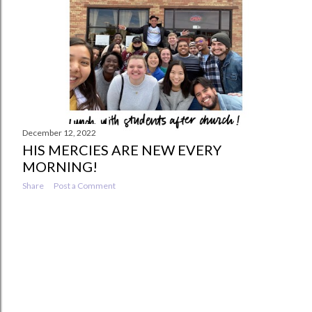
s
December 12, 2022
HIS MERCIES ARE NEW EVERY
MORNING!
Share
Post a Comment
OLDER POSTS