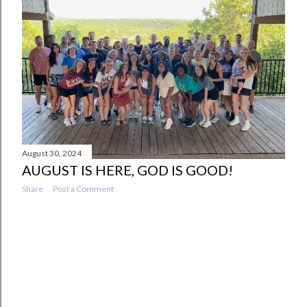
s
August 30, 2024
AUGUST IS HERE, GOD IS GOOD!
Share
Post a Comment
OLDER POSTS