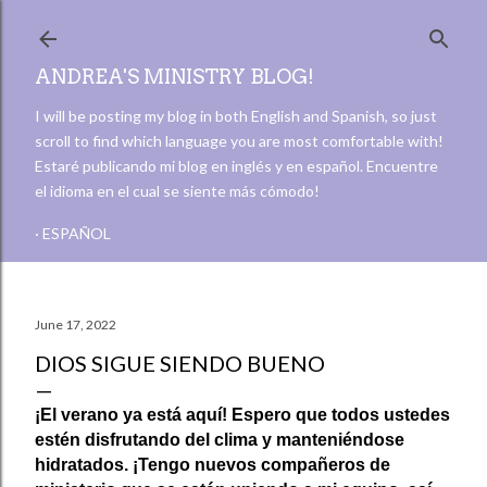
Skip to main content
ANDREA'S MINISTRY BLOG!
I will be posting my blog in both English and Spanish, so just
scroll to find which language you are most comfortable with!
Estaré publicando mi blog en inglés y en español. Encuentre
el idioma en el cual se siente más cómodo!
ESPAÑOL
June 17, 2022
DIOS SIGUE SIENDO BUENO
¡El verano ya está aquí! Espero que todos ustedes 
estén disfrutando del clima y manteniéndose 
hidratados. ¡Tengo nuevos compañeros de 